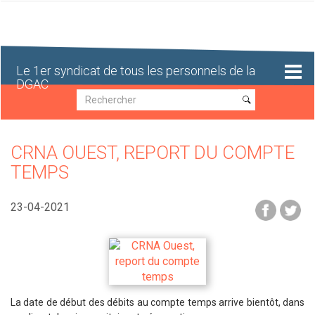
Aller
au
contenu
principal
Le 1er syndicat de tous les personnels de la
DGAC
Recherche
Recherche
CRNA OUEST, REPORT DU COMPTE
TEMPS
23-04-2021
La date de début des débits au compte temps arrive bientôt, dans