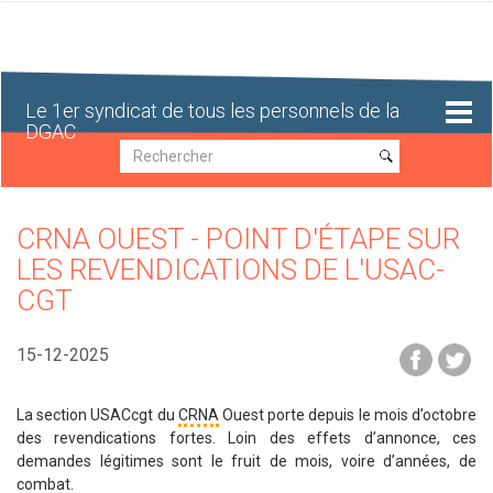
Aller
au
contenu
principal
Le 1er syndicat de tous les personnels de la
DGAC
Recherche
Recherche
CRNA OUEST - POINT D'ÉTAPE SUR
LES REVENDICATIONS DE L'USAC-
CGT
15-12-2025
La section USACcgt du
CRNA
Ouest porte depuis le mois d’octobre
des revendications fortes. Loin des effets d’annonce, ces
demandes légitimes sont le fruit de mois, voire d’années, de
combat.