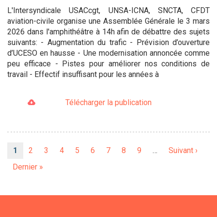
L'Intersyndicale USACcgt, UNSA-ICNA, SNCTA, CFDT
aviation-civile organise une Assemblée Générale le 3 mars
2026 dans l'amphithéâtre à 14h afin de débattre des sujets
suivants: - Augmentation du trafic - Prévision d’ouverture
d’UCESO en hausse - Une modernisation annoncée comme
peu efficace - Pistes pour améliorer nos conditions de
travail - Effectif insuffisant pour les années à
Télécharger la publication
Pagination
Page
1
Page
2
Page
3
Page
4
Page
5
Page
6
Page
7
Page
8
Page
9
…
Page
Suivant ›
courante
suivante
Dernière
Dernier »
page