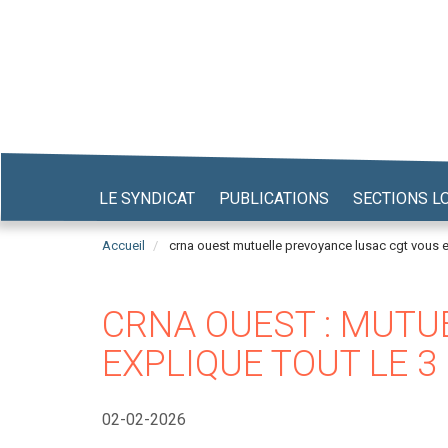
Aller
au
contenu
principal
LE SYNDICAT
PUBLICATIONS
SECTIONS L
Accueil
crna ouest mutuelle prevoyance lusac cgt vous exp
CRNA OUEST : MUTU
EXPLIQUE TOUT LE 3
02-02-2026