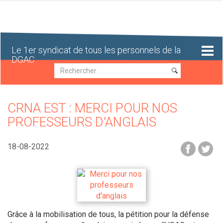
Aller
au
contenu
principal
Le 1er syndicat de tous les personnels de la
DGAC
Recherche
Recherche
CRNA EST : MERCI POUR NOS
PROFESSEURS D'ANGLAIS
18-08-2022
Grâce à la mobilisation de tous, la pétition pour la défense