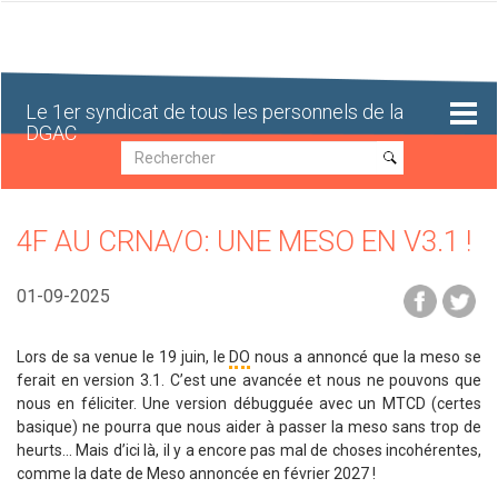
Aller
au
contenu
principal
Le 1er syndicat de tous les personnels de la
DGAC
Recherche
Recherche
4F AU CRNA/O: UNE MESO EN V3.1 !
01-09-2025
Lors de sa venue le 19 juin, le
DO
nous a annoncé que la meso se
ferait en version 3.1. C’est une avancée et nous ne pouvons que
nous en féliciter. Une version débugguée avec un MTCD (certes
basique) ne pourra que nous aider à passer la meso sans trop de
heurts… Mais d’ici là, il y a encore pas mal de choses incohérentes,
comme la date de Meso annoncée en février 2027 !