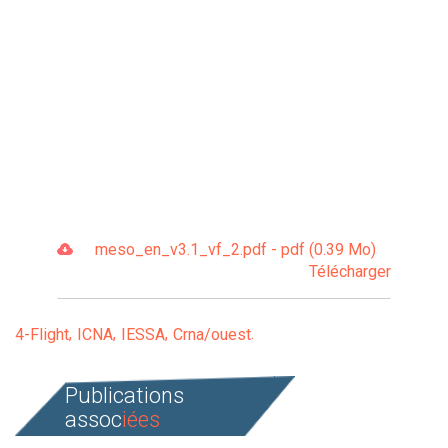
meso_en_v3.1_vf_2.pdf - pdf (0.39 Mo)
Télécharger
4-Flight
ICNA
IESSA
Crna/ouest
Publications
assoc
iées