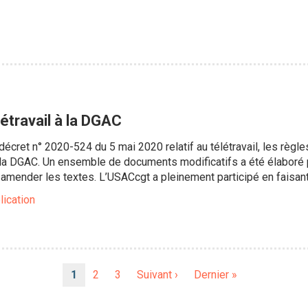
létravail à la DGAC
 décret n° 2020-524 du 5 mai 2020 relatif au télétravail, les règ
la DGAC. Un ensemble de documents modificatifs a été élaboré p
 amender les textes. L’USACcgt a pleinement participé en faisan
lication
Page
1
Page
2
Page
3
Page
Suivant ›
Dernière
Dernier »
courante
suivante
page