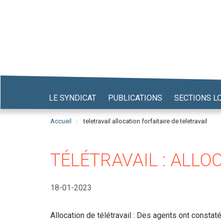
Aller
au
contenu
principal
LE SYNDICAT
PUBLICATIONS
SECTIONS L
Accueil
teletravail allocation forfaitaire de teletravail
TÉLÉTRAVAIL : ALLO
18-01-2023
Allocation de télétravail : Des agents ont constat