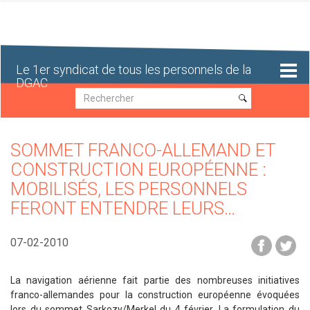
Aller
au
contenu
principal
Le 1er syndicat de tous les personnels de la
DGAC
Recherche
Recherche
SOMMET FRANCO-ALLEMAND ET
CONSTRUCTION EUROPÉENNE :
MOBILISÉS, LES PERSONNELS
FERONT ENTENDRE LEURS…
07-02-2010
La navigation aérienne fait partie des nombreuses initiatives
franco-allemandes pour la construction européenne évoquées
lors du sommet Sarkozy/Merkel du 4 février. La formulation du