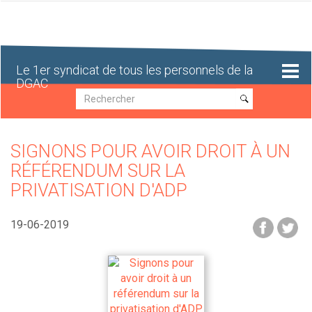
Aller
au
contenu
principal
Le 1er syndicat de tous les personnels de la
DGAC
Recherche
Recherche
SIGNONS POUR AVOIR DROIT À UN
RÉFÉRENDUM SUR LA
PRIVATISATION D'ADP
19-06-2019