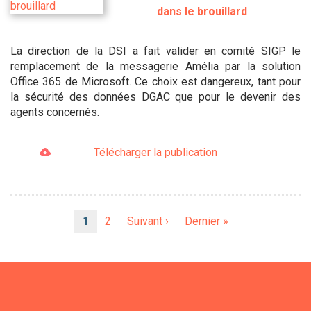
dans le brouillard
La direction de la DSI a fait valider en comité SIGP le
remplacement de la messagerie Amélia par la solution
Office 365 de Microsoft. Ce choix est dangereux, tant pour
la sécurité des données DGAC que pour le devenir des
agents concernés.
Télécharger la publication
Pagination
Page
1
Page
2
Page
Suivant ›
Dernière
Dernier »
courante
suivante
page