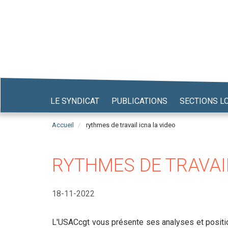
Aller
au
contenu
principal
LE SYNDICAT
PUBLICATIONS
SECTIONS L
Accueil
rythmes de travail icna la video
RYTHMES DE TRAVAIL
18-11-2022
L'USACcgt vous présente ses analyses et positio