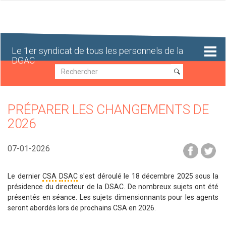
Aller
au
contenu
principal
Le 1er syndicat de tous les personnels de la
DGAC
Recherche
Recherche
PRÉPARER LES CHANGEMENTS DE
2026
07-01-2026
Le dernier
CSA
DSAC
s'est déroulé le 18 décembre 2025 sous la
présidence du directeur de la DSAC. De nombreux sujets ont été
présentés en séance. Les sujets dimensionnants pour les agents
seront abordés lors de prochains CSA en 2026.