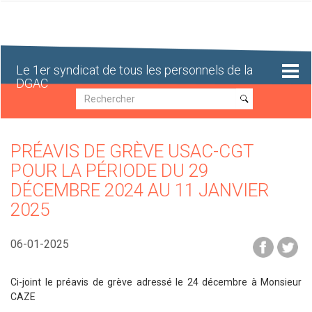
Aller
au
contenu
principal
Le 1er syndicat de tous les personnels de la
DGAC
Recherche
Recherche
PRÉAVIS DE GRÈVE USAC-CGT
POUR LA PÉRIODE DU 29
DÉCEMBRE 2024 AU 11 JANVIER
2025
06-01-2025
Ci-joint le préavis de grève adressé le 24 décembre à Monsieur
CAZE