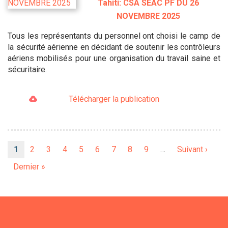
Tahiti: CSA SEAC PF DU 26
NOVEMBRE 2025
Tous les représentants du personnel ont choisi le camp de
la sécurité aérienne en décidant de soutenir les contrôleurs
aériens mobilisés pour une organisation du travail saine et
sécuritaire.
Télécharger la publication
Pagination
Page
1
Page
2
Page
3
Page
4
Page
5
Page
6
Page
7
Page
8
Page
9
…
Page
Suivant ›
courante
suivante
Dernière
Dernier »
page