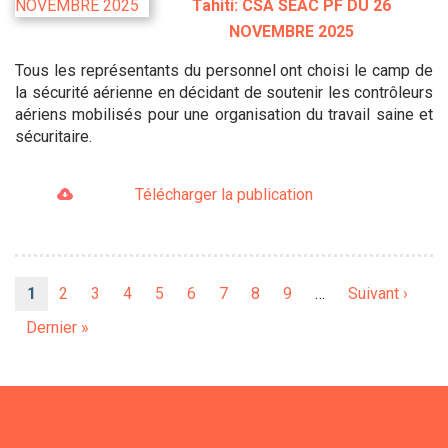
Tahiti: CSA SEAC PF DU 26
NOVEMBRE 2025
Tous les représentants du personnel ont choisi le camp de
la sécurité aérienne en décidant de soutenir les contrôleurs
aériens mobilisés pour une organisation du travail saine et
sécuritaire.
Télécharger la publication
Pagination
Page
1
Page
2
Page
3
Page
4
Page
5
Page
6
Page
7
Page
8
Page
9
…
Page
Suivant ›
courante
suivante
Dernière
Dernier »
page