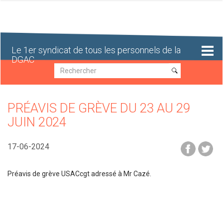
Aller
au
contenu
principal
Le 1er syndicat de tous les personnels de la
DGAC
Recherche
Recherche
PRÉAVIS DE GRÈVE DU 23 AU 29
JUIN 2024
17-06-2024
Préavis de grève USACcgt adressé à Mr Cazé.