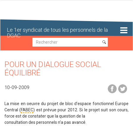
Aller
au
contenu
principal
Le 1er syndicat de tous les personnels de la
DGAC
Recherche
Recherche
POUR UN DIALOGUE SOCIAL
ÉQUILIBRÉ
10-09-2009
La mise en oeuvre du projet de bloc d’espace fonctionnel Europe
Central (
FABEC
) est prévue pour 2012. Si le projet suit son cours,
force est de constater que la question de la
consultation des personnels n’a pas avancé.