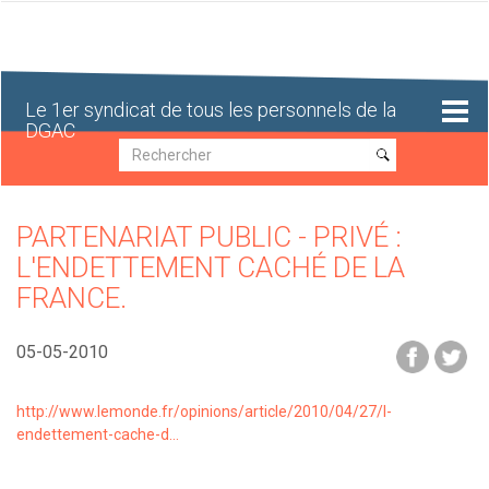
Aller
au
contenu
principal
Le 1er syndicat de tous les personnels de la
DGAC
Recherche
Recherche
PARTENARIAT PUBLIC - PRIVÉ :
L'ENDETTEMENT CACHÉ DE LA
FRANCE.
05-05-2010
http://www.lemonde.fr/opinions/article/2010/04/27/l-
endettement-cache-d…