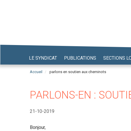
Aller
au
contenu
principal
LE SYNDICAT
PUBLICATIONS
SECTIONS L
Accueil
parlons en soutien aux cheminots
PARLONS-EN : SOUT
21-10-2019
Bonjour,