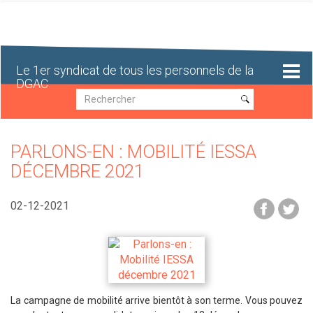
Aller
au
contenu
principal
Le 1er syndicat de tous les personnels de la
DGAC
Recherche
Recherche
PARLONS-EN : MOBILITÉ IESSA
DÉCEMBRE 2021
02-12-2021
La campagne de mobilité arrive bientôt à son terme. Vous pouvez