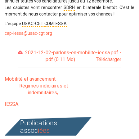
annuler toutes vos candidatures jusqu'au 12 décembre.
Les capistes vont rencontrer
SDRH
en bilatérale bientôt. C'est le
moment de nous contacter pour optimiser vos chances !
L'équipe
USAC
-
CGT
CDM
IESSA
cap-iessa@usac-cgt.org
2021-12-02-parlons-en-mobilite-iessa.pdf -
pdf (0.11 Mo)
Télécharger
Mobilité et avancement
Régimes indiciaires et
indemnitaires
IESSA
Publications
assoc
iées