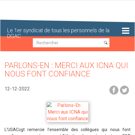
Aller
au
contenu
principal
Le 1er syndicat de tous les personnels de la
DGAC
Recherche
Recherche
PARLONS-EN : MERCI AUX ICNA QUI
NOUS FONT CONFIANCE
12-12-2022
L’USACcgt remercie l’ensemble des collègues qui nous font