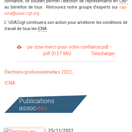
confiance, ce soutien permet l’élection de représentants en
CAP
au bénéfice de tous : Retrouvez notre groupe d’experts sur
cap-
icna@usac-cgt.org
.
L’ USACcgt continuera son action pour améliorer les conditions de
travail de tous les
ICNA
.
pe-icna-merci-pour-votre-confiance.pdf -
pdf (0.27 Mo)
Télécharger
Élections professionnelles 2022
ICNA
Publications
assoc
iées
25/11/2022