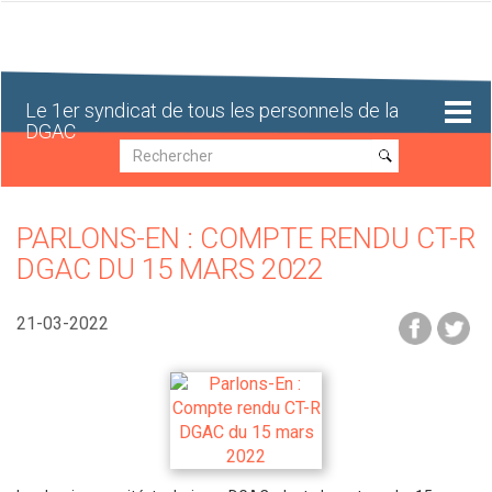
Aller
au
contenu
principal
Le 1er syndicat de tous les personnels de la
DGAC
Recherche
Recherche
PARLONS-EN : COMPTE RENDU CT-R
DGAC DU 15 MARS 2022
21-03-2022