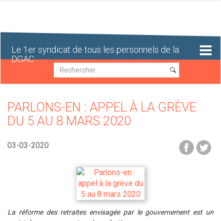
Aller
au
contenu
principal
Le 1er syndicat de tous les personnels de la
DGAC
Recherche
Recherche
PARLONS-EN : APPEL À LA GRÈVE
DU 5 AU 8 MARS 2020
03-03-2020
La réforme des retraites envisagée par le gouvernement est un