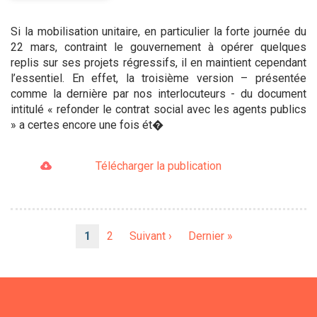
Si la mobilisation unitaire, en particulier la forte journée du
22 mars, contraint le gouvernement à opérer quelques
replis sur ses projets régressifs, il en maintient cependant
l’essentiel. En effet, la troisième version – présentée
comme la dernière par nos interlocuteurs - du document
intitulé « refonder le contrat social avec les agents publics
» a certes encore une fois ét�
Télécharger la publication
Pagination
Page
1
Page
2
Page
Suivant ›
Dernière
Dernier »
courante
suivante
page