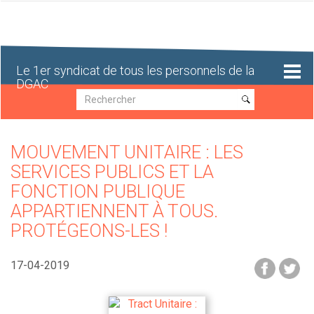
Aller
au
contenu
principal
Le 1er syndicat de tous les personnels de la
DGAC
Recherche
Recherche
MOUVEMENT UNITAIRE : LES
SERVICES PUBLICS ET LA
FONCTION PUBLIQUE
APPARTIENNENT À TOUS.
PROTÉGEONS-LES !
17-04-2019