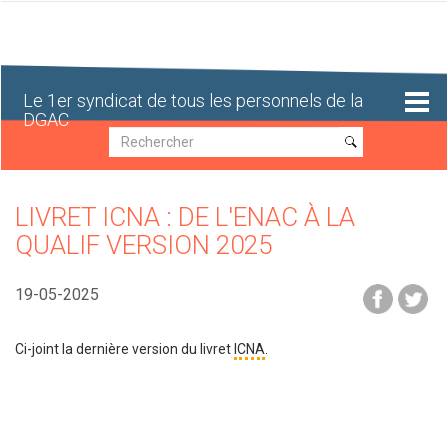
Aller
au
contenu
principal
Le 1er syndicat de tous les personnels de la
DGAC
Recherche
Recherche
LIVRET ICNA : DE L'ENAC À LA
QUALIF VERSION 2025
19-05-2025
Ci-joint la dernière version du livret
ICNA
.