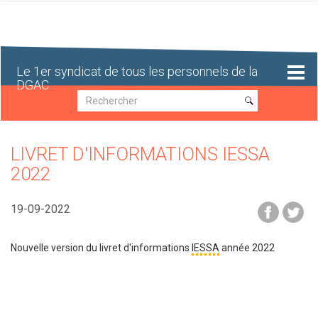
Aller
au
contenu
principal
Le 1er syndicat de tous les personnels de la
DGAC
Recherche
Recherche
LIVRET D'INFORMATIONS IESSA
2022
19-09-2022
Nouvelle version du livret d'informations
IESSA
année 2022