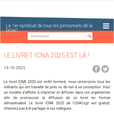
Aller
au
contenu
principal
Le 1er syndicat de tous les personnels de la
DGAC
Recherche
Recherche
LE LIVRET ICNA 2025 EST LÀ !
14-10-2025
Le livret
ICNA
2025 est enfin terminé, nous remercions tous les
militants qui ont travaillé de près ou de loin à sa conception. Voici
un modèle d'affiche à imprimer et diffuser dans vos organismes
afin de promouvoir la diffusion de ce livret en format
dématérialisé. Le livret ICNA 2025 de l'USACcgt est gratuit,
n'hésitez pas à le partager à vos collègues.