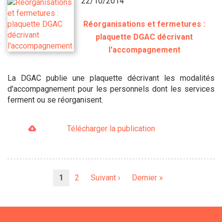
22/10/2014
Réorganisations et fermetures :
plaquette DGAC décrivant
l'accompagnement
La DGAC publie une plaquette décrivant les modalités
d'accompagnement pour les personnels dont les services
ferment ou se réorganisent.
Télécharger la publication
Pagination
Page
1
Page
2
Page
Suivant ›
Dernière
Dernier »
courante
suivante
page