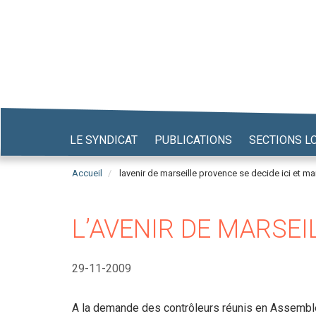
Aller
au
contenu
principal
LE SYNDICAT
PUBLICATIONS
SECTIONS L
Accueil
lavenir de marseille provence se decide ici et ma
L’AVENIR DE MARSEI
29-11-2009
A la demande des contrôleurs réunis en Assembl