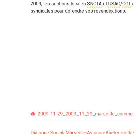
2009, les sections locales
SNCTA
et
USAC
/
CGT
c
syndicales pour défendre vos revendications.
2009-11-29_2009_11_29_marseille_communica
Dialogue Social
Marseille-Avignon-Aix-les-mille