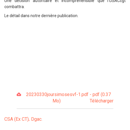
Une décision autoritaire et incompréhensible que l’USACcgt
combattra.
Le détail dans notre dernière publication.
20230330joursimosesvf-1.pdf - pdf (0.37
Mo)
Télécharger
CSA (Ex CT)
Dgac