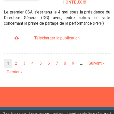
HONTEUX !!!
Le premier CSA s’est tenu le 4 mai sous la présidence du
Directeur Général (DG) avec, entre autres, un vote
concernant la prime de partage de la performance (PPP).
Télécharger la publication
Pagination
Page
1
Page
2
Page
3
Page
4
Page
5
Page
6
Page
7
Page
8
Page
9
…
Page
Suivant ›
courante
suivante
Dernière
Dernier »
page
©2026 USACcgt
Mentions légales
Contact
Nous utilisons des cookies sur ce site pour améliorer votre expérience d'utilisateur. En cliquant