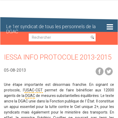
Aller
au
contenu
principal
Le 1er syndicat de tous les personnels de la
DGAC
Recherche
Recherche
IESSA INFO PROTOCOLE 2013-2015
05-08-2013
Une étape importante est désormais franchie. En signant ce
protocole, l'
USAC
-
CGT
permet de faire bénéficier aux 12000
agents de la
DGAC
de mesures substantielles équilibrées. Le texte
ancre la DGAC unie dans la Fonction publique de l’ État. Il constitue
un appui essentiel pour la lutte contre le Ciel unique 2+, pour les
syndicats mais également pour le ministère des transports. En
effet, le ministre Frédéric Cuvillier ne pourrait pas tenir les