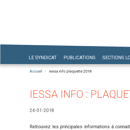
Aller
au
contenu
principal
LE SYNDICAT
PUBLICATIONS
SECTIONS L
Accueil
iessa info plaquette 2018
IESSA INFO : PLAQU
24-01-2018
Retrouvez les principales informations à connai