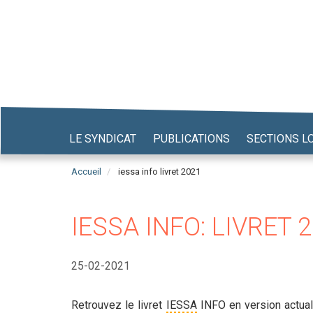
Aller
au
contenu
principal
LE SYNDICAT
PUBLICATIONS
SECTIONS L
Accueil
iessa info livret 2021
IESSA INFO: LIVRET 
25-02-2021
Retrouvez le livret
IESSA
INFO en version actuali