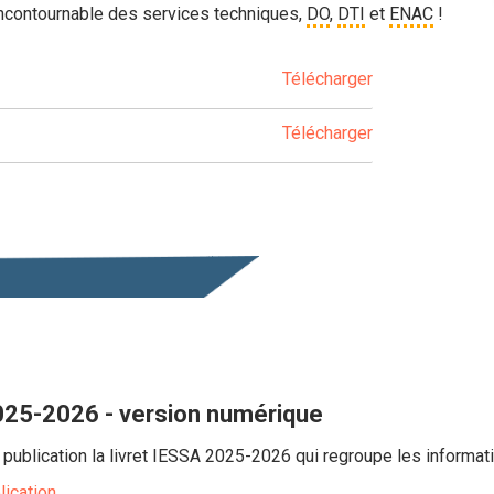
ncontournable des services techniques,
DO
,
DTI
et
ENAC
!
Télécharger
Télécharger
025-2026 - version numérique
publication la livret IESSA 2025-2026 qui regroupe les informat
lication