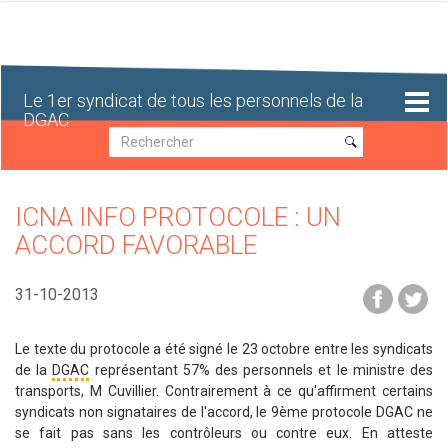
Aller
au
contenu
principal
Le 1er syndicat de tous les personnels de la
DGAC
Recherche
Recherche
ICNA INFO PROTOCOLE : UN
ACCORD FAVORABLE
31-10-2013
Le texte du protocole a été signé le 23 octobre entre les syndicats
de la
DGAC
représentant 57% des personnels et le ministre des
transports, M Cuvillier. Contrairement à ce qu'affirment certains
syndicats non signataires de l'accord, le 9ème protocole DGAC ne
se fait pas sans les contrôleurs ou contre eux. En atteste