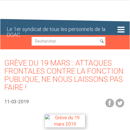
Aller
au
contenu
principal
Le 1er syndicat de tous les personnels de la
DGAC
Recherche
Recherche
GRÈVE DU 19 MARS : ATTAQUES
FRONTALES CONTRE LA FONCTION
PUBLIQUE, NE NOUS LAISSONS PAS
FAIRE !
11-03-2019