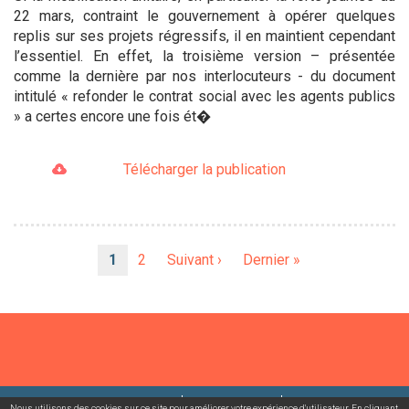
22 mars, contraint le gouvernement à opérer quelques
replis sur ses projets régressifs, il en maintient cependant
l’essentiel. En effet, la troisième version – présentée
comme la dernière par nos interlocuteurs - du document
intitulé « refonder le contrat social avec les agents publics
» a certes encore une fois ét�
Télécharger la publication
Pagination
Page
1
Page
2
Page
Suivant ›
Dernière
Dernier »
courante
suivante
page
©2026 USACcgt
Mentions légales
Contact
Nous utilisons des cookies sur ce site pour améliorer votre expérience d'utilisateur. En cliquant