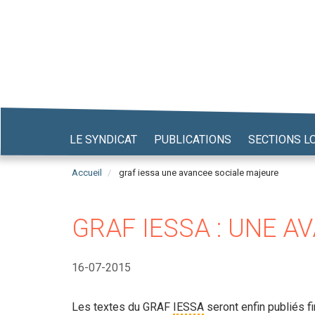
Aller
au
contenu
principal
LE SYNDICAT
PUBLICATIONS
SECTIONS L
Accueil
graf iessa une avancee sociale majeure
GRAF IESSA : UNE 
16-07-2015
Les textes du GRAF
IESSA
seront enfin publiés f