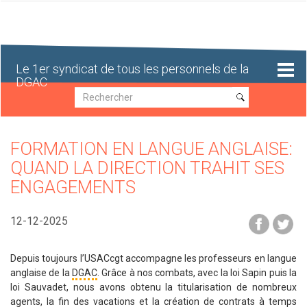
Aller
au
contenu
principal
Le 1er syndicat de tous les personnels de la
DGAC
Recherche
Recherche
FORMATION EN LANGUE ANGLAISE:
QUAND LA DIRECTION TRAHIT SES
ENGAGEMENTS
12-12-2025
Depuis toujours l’USACcgt accompagne les professeurs en langue
anglaise de la
DGAC
. Grâce à nos combats, avec la loi Sapin puis la
loi Sauvadet, nous avons obtenu la titularisation de nombreux
agents, la fin des vacations et la création de contrats à temps