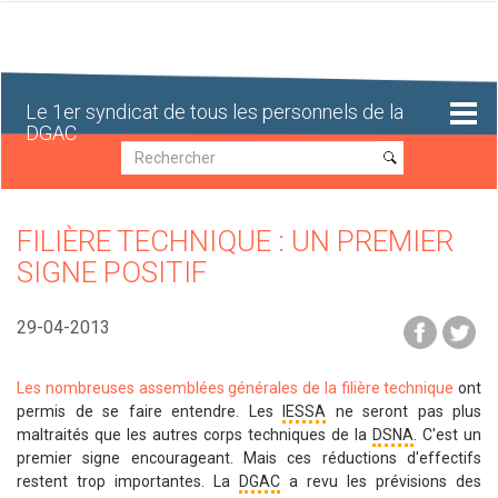
Aller
au
contenu
principal
Le 1er syndicat de tous les personnels de la
DGAC
Recherche
Recherche
FILIÈRE TECHNIQUE : UN PREMIER
SIGNE POSITIF
29-04-2013
Les nombreuses assemblées générales de la filière technique
ont
permis de se faire entendre. Les
IESSA
ne seront pas plus
maltraités que les autres corps techniques de la
DSNA
. C'est un
premier signe encourageant. Mais ces réductions d'effectifs
restent trop importantes. La
DGAC
a revu les prévisions des