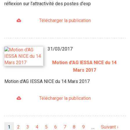
réﬂexion sur l’attractivité des postes d’exp
Télécharger la publication
31/03/2017
Motion d'AG IESSA NICE du 14
Mars 2017
Motion d'AG IESSA NICE du 14 Mars 2017
Télécharger la publication
Pagination
Page
1
Page
2
Page
3
Page
4
Page
5
Page
6
Page
7
Page
8
Page
9
…
Page
Suivant ›