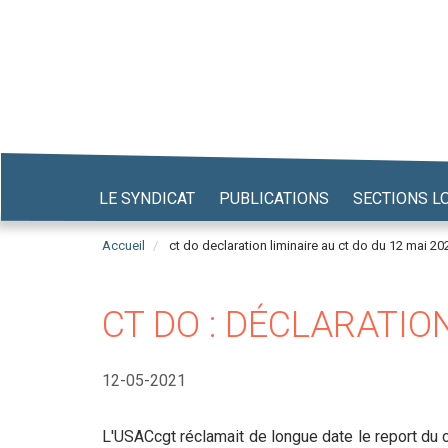
Aller
au
contenu
principal
LE SYNDICAT
PUBLICATIONS
SECTIONS L
Accueil
ct do declaration liminaire au ct do du 12 mai 20
CT DO : DÉCLARATION
12-05-2021
L'USACcgt réclamait de longue date le report du