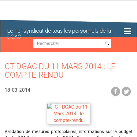
Aller
au
contenu
principal
Le 1er syndicat de tous les personnels de la
DGAC
Recherche
Recherche
CT DGAC DU 11 MARS 2014 : LE
COMPTE-RENDU
18-03-2014
Validation de mesures protocolaires, informations sur le budget