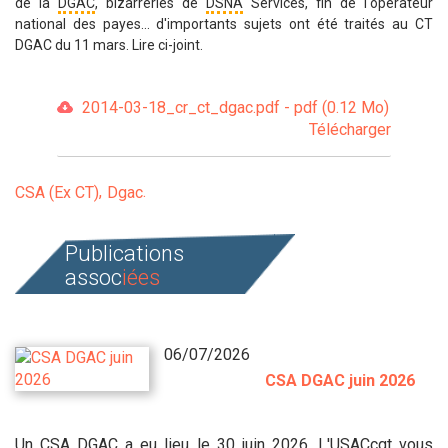
de la
DGAC
, bizarreries de
DSNA
Services, fin de l'opérateur
national des payes... d'importants sujets ont été traités au CT
DGAC du 11 mars. Lire ci-joint.
2014-03-18_cr_ct_dgac.pdf - pdf (0.12 Mo)
Télécharger
CSA (Ex CT)
Dgac
Publications
assoc
iées
06/07/2026
CSA DGAC juin 2026
Un CSA DGAC a eu lieu le 30 juin 2026. L'USACcgt vous