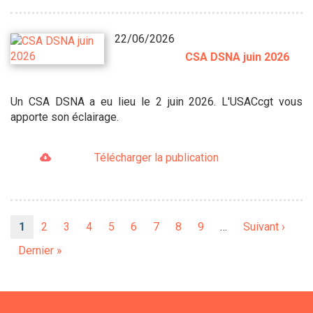
22/06/2026
CSA DSNA juin 2026
Un CSA DSNA a eu lieu le 2 juin 2026. L'USACcgt vous
apporte son éclairage.
Télécharger la publication
Pagination
Page
1
Page
2
Page
3
Page
4
Page
5
Page
6
Page
7
Page
8
Page
9
…
Page
Suivant ›
courante
suivante
Dernière
Dernier »
page