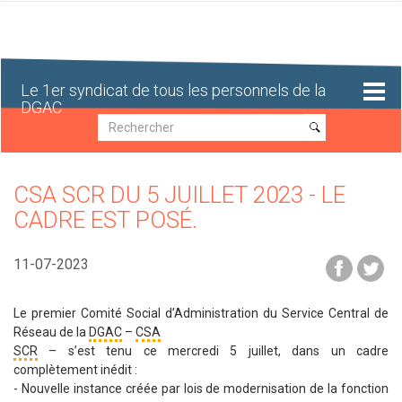
Aller
au
contenu
principal
Le 1er syndicat de tous les personnels de la
DGAC
Recherche
Recherche
CSA SCR DU 5 JUILLET 2023 - LE
CADRE EST POSÉ.
11-07-2023
Le premier Comité Social d’Administration du Service Central de
Réseau de la
DGAC
–
CSA
SCR
– s’est tenu ce mercredi 5 juillet, dans un cadre
complètement inédit :
- Nouvelle instance créée par lois de modernisation de la fonction