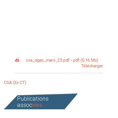
csa_dgac_mars_25.pdf - pdf (0.16 Mo)
Télécharger
CSA (Ex CT)
Publications
assoc
iées