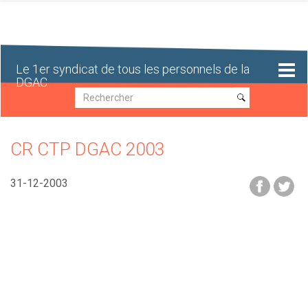
Aller
au
contenu
principal
Le 1er syndicat de tous les personnels de la
DGAC
Recherche
Recherche
CR CTP DGAC 2003
31-12-2003