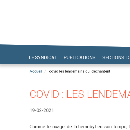
Aller
au
contenu
principal
LE SYNDICAT
PUBLICATIONS
SECTIONS L
Accueil
covid les lendemains qui dechantent
COVID : LES LENDE
19-02-2021
Comme le nuage de Tchernobyl en son temps, la 