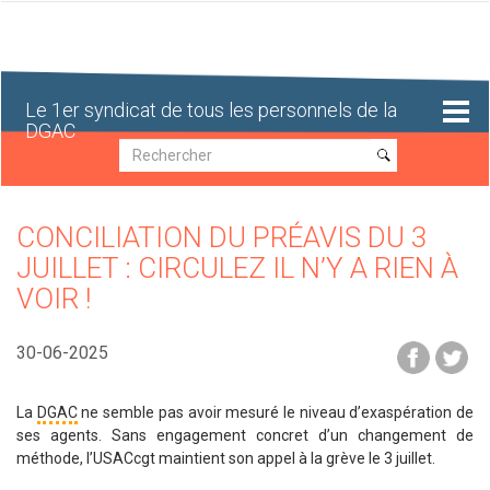
Aller
au
contenu
principal
Le 1er syndicat de tous les personnels de la
DGAC
Recherche
Recherche
CONCILIATION DU PRÉAVIS DU 3
JUILLET : CIRCULEZ IL N’Y A RIEN À
VOIR !
30-06-2025
La
DGAC
ne semble pas avoir mesuré le niveau d’exaspération de
ses agents. Sans engagement concret d’un changement de
méthode, l’USACcgt maintient son appel à la grève le 3 juillet.