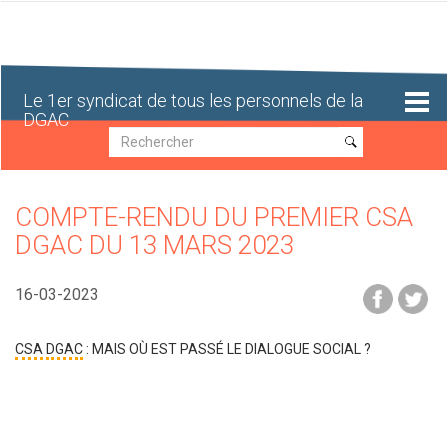
Aller
au
contenu
principal
Le 1er syndicat de tous les personnels de la
DGAC
Recherche
Recherche
COMPTE-RENDU DU PREMIER CSA
DGAC DU 13 MARS 2023
16-03-2023
CSA
DGAC
: MAIS OÙ EST PASSÉ LE DIALOGUE SOCIAL ?