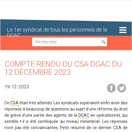
Aller
au
contenu
principal
Le 1er syndicat de tous les personnels de la
DGAC
Recherche
Recherche
COMPTE RENDU DU CSA DGAC DU
12 DÉCEMBRE 2023
19-12-2023
Ce
CSA
était très attendu. Les syndicats espéraient enfin avoir des
réponses à beaucoup de questions au sujet d’une réforme du droit
de grève d’une partie des agents de la
DGAC
en opérationnel, qui
semble-t-il a été confisquée au niveau ministériel. Les réponses
n’ont pas été convaincantes. Petit résumé de ce dernier CSA de