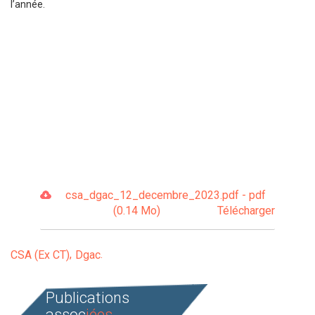
l’année.
csa_dgac_12_decembre_2023.pdf - pdf
(0.14 Mo)
Télécharger
CSA (Ex CT)
Dgac
Publications
assoc
iées