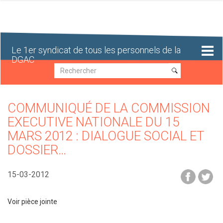
Aller
au
contenu
principal
Le 1er syndicat de tous les personnels de la
DGAC
Recherche
Recherche
COMMUNIQUÉ DE LA COMMISSION
EXECUTIVE NATIONALE DU 15
MARS 2012 : DIALOGUE SOCIAL ET
DOSSIER…
15-03-2012
Voir pièce jointe