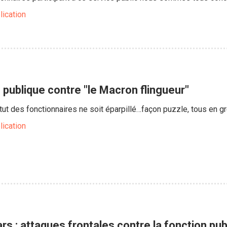
lication
 publique contre "le Macron flingueur"
tut des fonctionnaires ne soit éparpillé…façon puzzle, tous en grèv
lication
s : attaques frontales contre la fonction publ