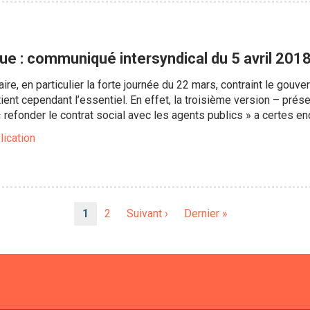
ue : communiqué intersyndical du 5 avril 201
taire, en particulier la forte journée du 22 mars, contraint le go
tient cependant l’essentiel. En effet, la troisième version – pré
« refonder le contrat social avec les agents publics » a certes e
lication
Page
1
Page
2
Page
Suivant ›
Dernière
Dernier »
courante
suivante
page