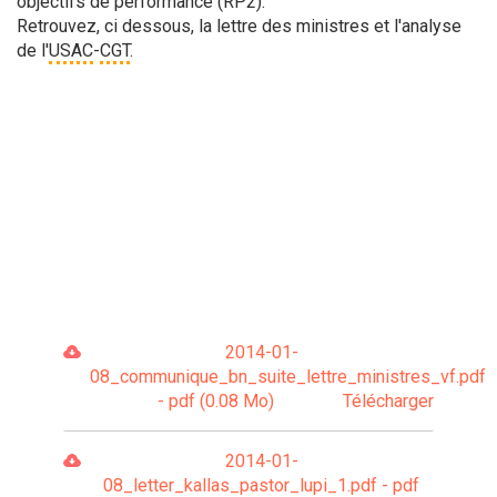
objectifs de performance (RP2).
Retrouvez, ci dessous, la lettre des ministres et l'analyse
de l'
USAC
-
CGT
.
2014-01-
08_communique_bn_suite_lettre_ministres_vf.pdf
- pdf (0.08 Mo)
Télécharger
2014-01-
08_letter_kallas_pastor_lupi_1.pdf - pdf