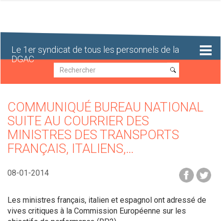
Aller
au
contenu
principal
Le 1er syndicat de tous les personnels de la
DGAC
Recherche
Recherche
COMMUNIQUÉ BUREAU NATIONAL
SUITE AU COURRIER DES
MINISTRES DES TRANSPORTS
FRANÇAIS, ITALIENS,…
08-01-2014
Les ministres français, italien et espagnol ont adressé de
vives critiques à la Commission Européenne sur les