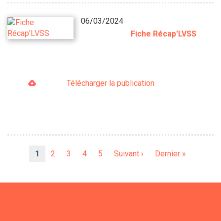
06/03/2024
Fiche Récap'LVSS
Télécharger la publication
Pagination
Page
1
Page
2
Page
3
Page
4
Page
5
Page
Suivant ›
Dernière
Dernier »
courante
suivante
page