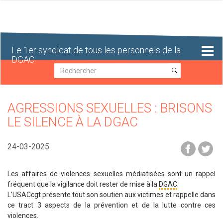
Aller
au
contenu
principal
Le 1er syndicat de tous les personnels de la
DGAC
Recherche
Recherche
AGRESSIONS SEXUELLES : BRISONS
LE SILENCE À LA DGAC
24-03-2025
Les affaires de violences sexuelles médiatisées sont un rappel
fréquent que la vigilance doit rester de mise à la
DGAC
.
L’USACcgt présente tout son soutien aux victimes et rappelle dans
ce tract 3 aspects de la prévention et de la lutte contre ces
violences.