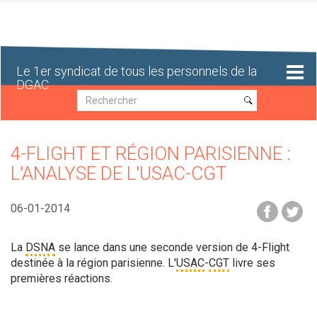
Aller
au
contenu
principal
Le 1er syndicat de tous les personnels de la
DGAC
Recherche
Recherche
4-FLIGHT ET RÉGION PARISIENNE :
L'ANALYSE DE L'USAC-CGT
06-01-2014
La
DSNA
se lance dans une seconde version de 4-Flight
destinée à la région parisienne. L'
USAC
-
CGT
livre ses
premières réactions.