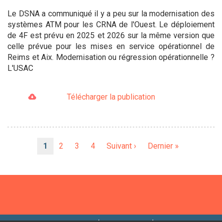
Le DSNA a communiqué il y a peu sur la modernisation des
systèmes ATM pour les CRNA de l'Ouest. Le déploiement
de 4F est prévu en 2025 et 2026 sur la même version que
celle prévue pour les mises en service opérationnel de
Reims et Aix. Modernisation ou régression opérationnelle ?
L'USAC
Télécharger la publication
Pagination
Page
1
Page
2
Page
3
Page
4
Page
Suivant ›
Dernière
Dernier »
courante
suivante
page